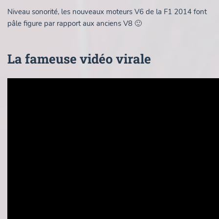
Niveau sonorité, les nouveaux moteurs V6 de la F1 2014 font
pâle figure par rapport aux anciens V8 🙂
La fameuse vidéo virale