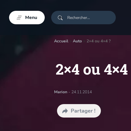
Menu
Accueil
>
Auto
>
2×4 ou 4×4 ?
2×4 ou 4×4
Marion
- 24.11.2014
Partager !