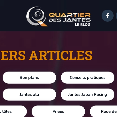
IERS ARTICLES
Bon plans
Conseils pratiques
Jantes alu
Jantes Japan Racing
s tôles
Pneus
Roue de