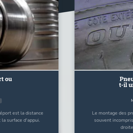
t ou
Pneu
t-il 
éport est la distance
Le montage des pne
 la surface d'appui.
souvent incompris 
droite