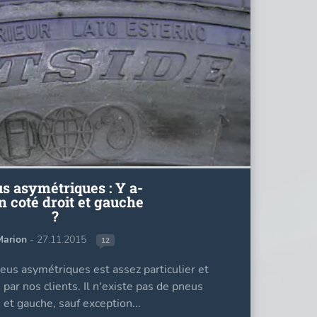
s asymétriques : Y a-
un coté droit et gauche
?
Marion
- 27.11.2015
12
us asymétriques est assez particulier et
par nos clients. Il n'existe pas de pneus
 et gauche, sauf exception...