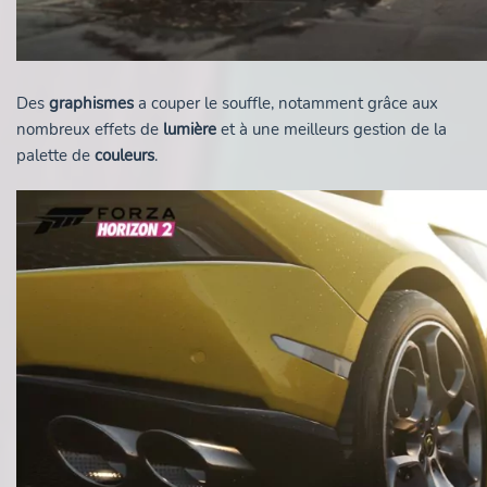
Des
graphismes
a couper le souffle, notamment grâce aux
nombreux effets de
lumière
et à une meilleurs gestion de la
palette de
couleurs
.