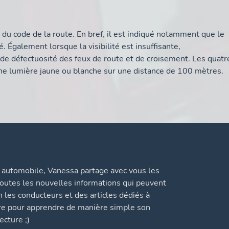
3 du code de la route. En bref, il est indiqué notamment que le
Également lorsque la visibilité est insuffisante,
s de défectuosité des feux de route et de croisement. Les quatr
une lumière jaune ou blanche sur une distance de 100 mètres.
automobile, Vanessa partage avec vous les
 toutes les nouvelles informations qui peuvent
n les conducteurs et des articles dédiés à
ure pour apprendre de manière simple son
cture ;)