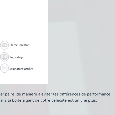
r paire, de manière à éviter les différences de performance
ans la boite à gant de votre véhicule est un vrai plus.