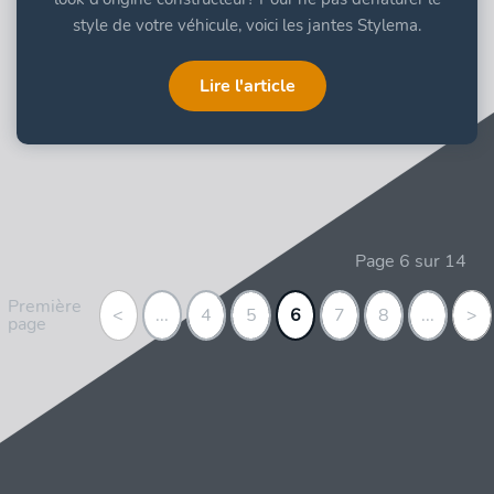
style de votre véhicule, voici les jantes Stylema.
Lire l'article
Page 6 sur 14
Première
<
...
4
5
6
7
8
...
>
page