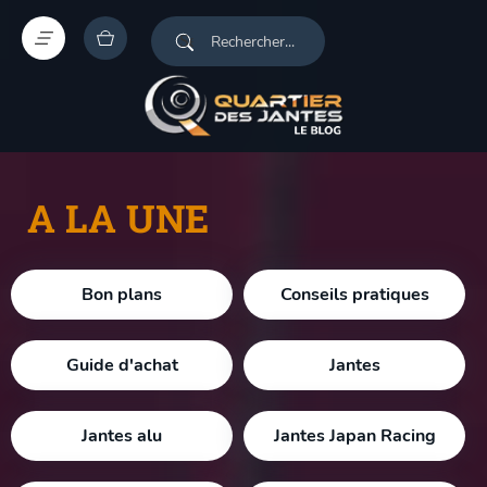
A LA UNE
Bon plans
Conseils pratiques
Guide d'achat
Jantes
Jantes alu
Jantes Japan Racing