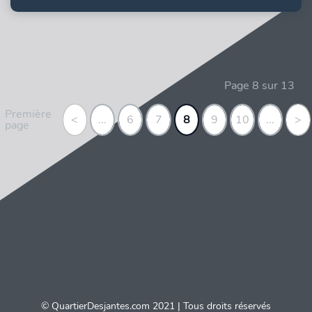
Page 8 sur 13
Première
<
...
6
7
8
9
10
...
>
page
© QuartierDesjantes.com 2021 | Tous droits réservés